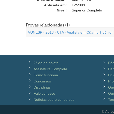
Área de Atuação:
Aeronáutica
Aplicada em:
12/2009
Nível:
Superior Completo
Provas relacionadas (1)
VUNESP - 2013 - CTA - Analista em C&amp;T Júnior 
2ª via do boleto
Pág
Assinatura Completa
Per
Como funciona
Pol
Concursos
Pro
Disciplinas
Qu
Fale conosco
Que
Notícias sobre concursos
Ter
© Aprov