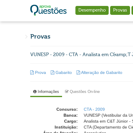
Ir para o conteúdo principal
Desempenho
Provas
Provas
VUNESP - 2009 - CTA - Analista em C&amp;T 
Prova
Gabarito
Alteração de Gabarito
Informações
Questões On-line
Concurso:
CTA - 2009
Banca:
VUNESP (Vestibular da Un
Cargo:
Analista em C&T Júnior -
Instituição:
CTA (Departamento de Ciê