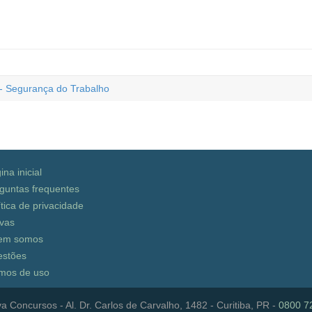
- Segurança do Trabalho
ina inicial
guntas frequentes
ítica de privacidade
vas
em somos
stões
mos de uso
a Concursos - Al. Dr. Carlos de Carvalho, 1482 - Curitiba, PR -
0800 7