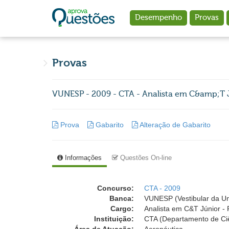
Ir para o conteúdo principal
Desempenho
Provas
Provas
VUNESP - 2009 - CTA - Analista em C&amp;T 
Prova
Gabarito
Alteração de Gabarito
Informações
Questões On-line
Concurso:
CTA - 2009
Banca:
VUNESP (Vestibular da Un
Cargo:
Analista em C&T Júnior 
Instituição:
CTA (Departamento de Ciê