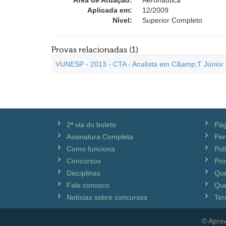
Área de Atuação:
Aeronáutica
Aplicada em:
12/2009
Nível:
Superior Completo
Provas relacionadas (1)
VUNESP - 2013 - CTA - Analista em C&amp;T Júnior
2ª via do boleto
Pág
Assinatura Completa
Per
Como funciona
Pol
Concursos
Pro
Disciplinas
Qu
Fale conosco
Que
Notícias sobre concursos
Ter
© Aprov