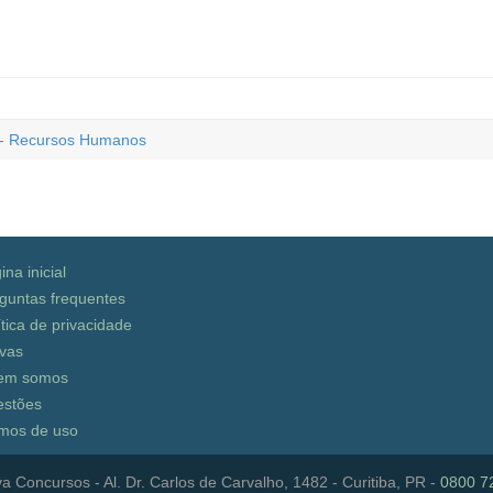
 - Recursos Humanos
ina inicial
guntas frequentes
ítica de privacidade
vas
em somos
stões
mos de uso
a Concursos - Al. Dr. Carlos de Carvalho, 1482 - Curitiba, PR -
0800 7