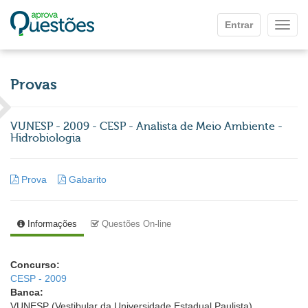
Ir para o conteúdo principal
Entrar
Mostr
Provas
VUNESP - 2009 - CESP - Analista de Meio Ambiente -
Hidrobiologia
Prova
Gabarito
Informações
Questões On-line
Concurso:
CESP - 2009
Banca:
VUNESP (Vestibular da Universidade Estadual Paulista)