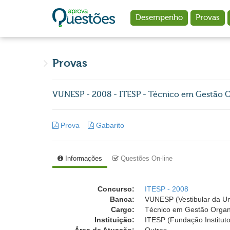
Ir para o conteúdo principal
Desempenho
Provas
Provas
VUNESP - 2008 - ITESP - Técnico em Gestão O
Prova
Gabarito
Informações
Questões On-line
Concurso:
ITESP - 2008
Banca:
VUNESP (Vestibular da Un
Cargo:
Técnico em Gestão Organ
Instituição:
ITESP (Fundação Institut