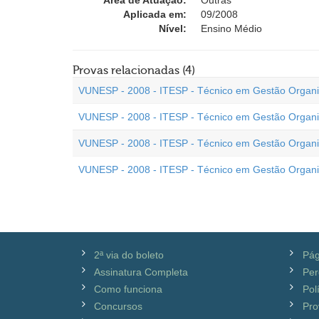
Área de Atuação:
Outras
Aplicada em:
09/2008
Nível:
Ensino Médio
Provas relacionadas (4)
VUNESP - 2008 - ITESP - Técnico em Gestão Organiza
VUNESP - 2008 - ITESP - Técnico em Gestão Organiz
VUNESP - 2008 - ITESP - Técnico em Gestão Organiz
VUNESP - 2008 - ITESP - Técnico em Gestão Organizac
2ª via do boleto
Pág
Assinatura Completa
Per
Como funciona
Pol
Concursos
Pro