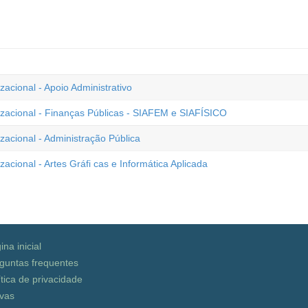
cional - Apoio Administrativo
acional - Finanças Públicas - SIAFEM e SIAFÍSICO
acional - Administração Pública
ional - Artes Gráfi cas e Informática Aplicada
ina inicial
guntas frequentes
ítica de privacidade
vas