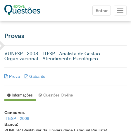
Ir para o conteúdo principal
Entrar
Mostr
Provas
VUNESP - 2008 - ITESP - Analista de Gestão
Organizacional - Atendimento Psicológico
Prova
Gabarito
Informações
Questões On-line
Concurso:
ITESP - 2008
Banca:
VUNESP (Vestibular da Universidade Estadual Paulista)