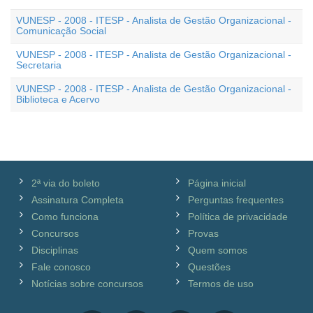
VUNESP - 2008 - ITESP - Analista de Gestão Organizacional -
Comunicação Social
VUNESP - 2008 - ITESP - Analista de Gestão Organizacional -
Secretaria
VUNESP - 2008 - ITESP - Analista de Gestão Organizacional -
Biblioteca e Acervo
2ª via do boleto
Página inicial
Assinatura Completa
Perguntas frequentes
Como funciona
Política de privacidade
Concursos
Provas
Disciplinas
Quem somos
Fale conosco
Questões
Notícias sobre concursos
Termos de uso