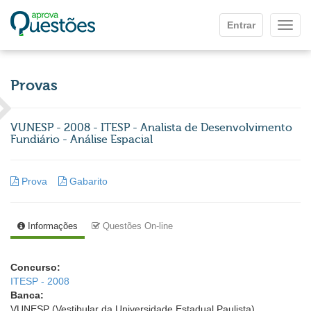
Ir para o conteúdo principal
Entrar
Mostr
Provas
VUNESP - 2008 - ITESP - Analista de Desenvolvimento
Fundiário - Análise Espacial
Prova
Gabarito
Informações
Questões On-line
Concurso:
ITESP - 2008
Banca:
VUNESP (Vestibular da Universidade Estadual Paulista)