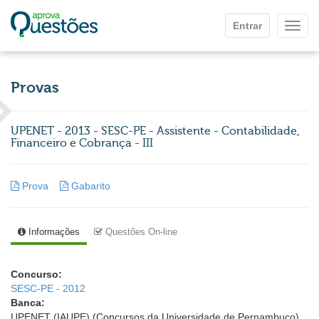
Ir para o conteúdo principal
Entrar
Mostr
Provas
UPENET - 2013 - SESC-PE - Assistente - Contabilidade,
Financeiro e Cobrança - III
Prova
Gabarito
Informações
Questões On-line
Concurso:
SESC-PE - 2012
Banca:
UPENET (IAUPE) (Concursos da Universidade de Pernambuco)