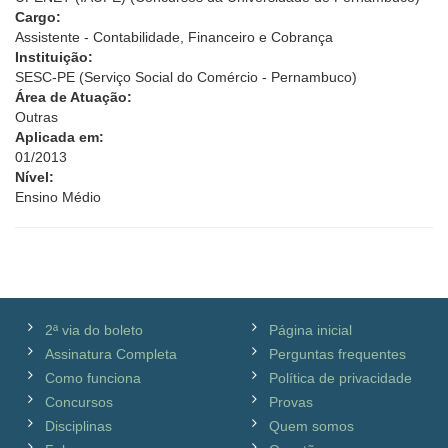
Cargo:
Assistente - Contabilidade, Financeiro e Cobrança
Instituição:
SESC-PE (Serviço Social do Comércio - Pernambuco)
Área de Atuação:
Outras
Aplicada em:
01/2013
Nível:
Ensino Médio
2ª via do boleto
Página inicial
Assinatura Completa
Perguntas frequentes
Como funciona
Política de privacidade
Concursos
Provas
Disciplinas
Quem somos