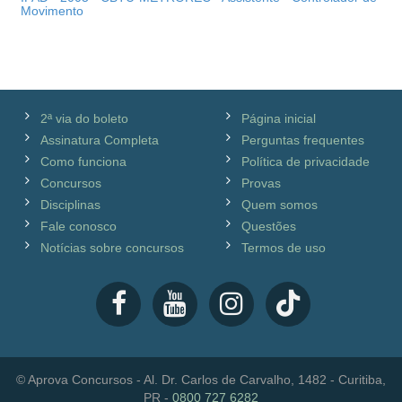
Movimento
2ª via do boleto
Página inicial
Assinatura Completa
Perguntas frequentes
Como funciona
Política de privacidade
Concursos
Provas
Disciplinas
Quem somos
Fale conosco
Questões
Notícias sobre concursos
Termos de uso
© Aprova Concursos - Al. Dr. Carlos de Carvalho, 1482 - Curitiba,
PR -
0800 727 6282