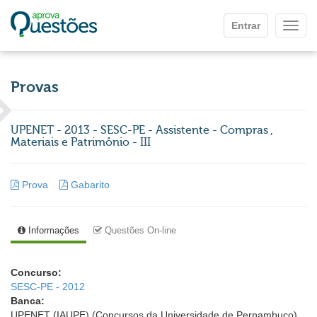
Ir para o conteúdo principal
Entrar
Mostr
Provas
UPENET - 2013 - SESC-PE - Assistente - Compras ,
Materiais e Patrimônio - III
Prova
Gabarito
Informações
Questões On-line
Concurso:
SESC-PE - 2012
Banca:
UPENET (IAUPE) (Concursos da Universidade de Pernambuco)