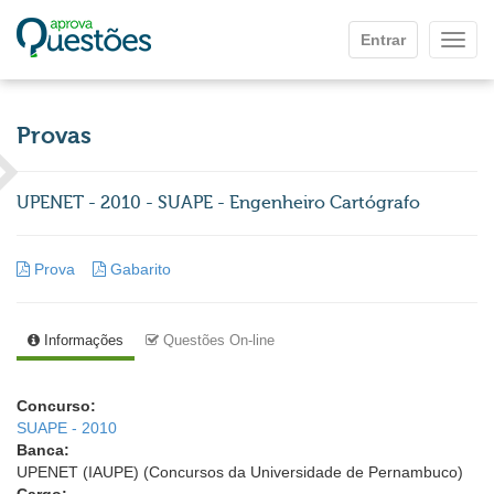
Ir para o conteúdo principal
Entrar
Mostr
Provas
UPENET - 2010 - SUAPE - Engenheiro Cartógrafo
Prova
Gabarito
Informações
Questões On-line
Concurso:
SUAPE - 2010
Banca:
UPENET (IAUPE) (Concursos da Universidade de Pernambuco)