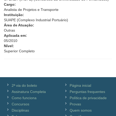
Cargo:
Analista de Projetos e Transporte
Instituição:
SUAPE (Complexo Industrial Portuário)
Área de Atuação:
Outras
Aplicada em:
05/2010
Nível:
Superior Completo
2ª via do boleto
Página inicial
Assinatura Completa
Perguntas frequentes
Como funciona
Política de privacidade
Concursos
Provas
Disciplinas
Quem somos