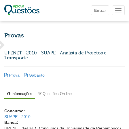
Ir para o conteúdo principal
Entrar
Mostr
Provas
UPENET - 2010 - SUAPE - Analista de Projetos e
Transporte
Prova
Gabarito
Informações
Questões On-line
Concurso:
SUAPE - 2010
Banca:
UPENET (IAUPE) (Concursos da Universidade de Pernambuco)