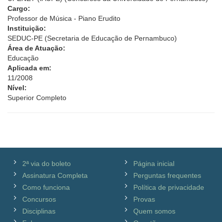
Cargo:
Professor de Música - Piano Erudito
Instituição:
SEDUC-PE (Secretaria de Educação de Pernambuco)
Área de Atuação:
Educação
Aplicada em:
11/2008
Nível:
Superior Completo
2ª via do boleto
Página inicial
Assinatura Completa
Perguntas frequentes
Como funciona
Política de privacidade
Concursos
Provas
Disciplinas
Quem somos