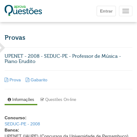
Ir para o conteúdo principal
Entrar
Mostr
Provas
UPENET - 2008 - SEDUC-PE - Professor de Música -
Piano Erudito
Prova
Gabarito
Informações
Questões On-line
Concurso:
SEDUC-PE - 2008
Banca:
UPENET (IAUPE) (Concursos da Universidade de Pernambuco)