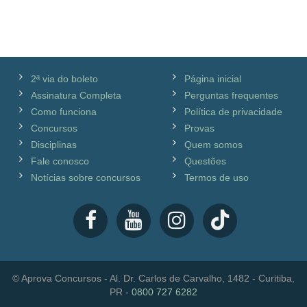
2ª via do boleto
Página inicial
Assinatura Completa
Perguntas frequentes
Como funciona
Política de privacidade
Concursos
Provas
Disciplinas
Quem somos
Fale conosco
Questões
Notícias sobre concursos
Termos de uso
© Aprova Concursos - Al. Dr. Carlos de Carvalho, 1482 - Curitiba,
PR -
0800 727 6282