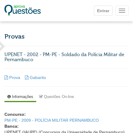
Ir para o conteúdo principal
Entrar
Mostr
Provas
UPENET - 2002 - PM-PE - Soldado da Polícia Militar de
Pernambuco
Prova
Gabarito
Informações
Questões On-line
Concurso:
PM-PE - 2009 - POLÍCIA MILITAR PERNAMBUCO
Banca:
UPENET (IAUPE) (Concursos da Universidade de Pernambuco)