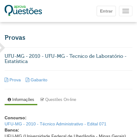
Ir para o conteúdo principal
Entrar
Mostr
Provas
UFU-MG - 2010 - UFU-MG - Tecnico de Laboratório -
Estatística
Prova
Gabarito
Informações
Questões On-line
Concurso:
UFU-MG - 2010 - Técnico Administrativo - Edital 071
Banca:
UFU-MG (Universidade Federal de Uberlândia - Minas Gerais)