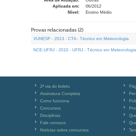
Área de Atuação:
Outras
Aplicada em:
06/2012
Nível:
Ensino Médio
Provas relacionadas (2)
VUNESP - 2013 - CTA - Técnico em Meteorologia
NCE-UFRJ - 2010 - UFRJ - Técnico em Meteorologia
2ª via do boleto
Pág
Assinatura Completa
Per
Como funciona
Pol
Concursos
Pro
Disciplinas
Qu
Fale conosco
Que
Notícias sobre concursos
Ter