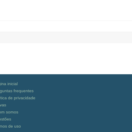
ina inicial
guntas frequentes
ítica de privacidade
vas
em somos
stões
mos de uso