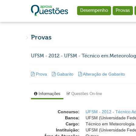
Ir para o conteúdo principal
Desempenho
Provas
Provas
UFSM - 2012 - UFSM - Técnico em Meteorolog
Prova
Gabarito
Alteração de Gabarito
Informações
Questões On-line
Concurso:
UFSM - 2012 - Técnico Ad
Banca:
UFSM (Universidade Fede
Cargo:
Técnico em Meteorologia
Instituição:
UFSM (Universidade Fede