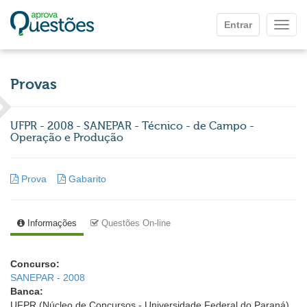
Ir para o conteúdo principal
Entrar
Mostr
Provas
UFPR - 2008 - SANEPAR - Técnico - de Campo -
Operação e Produção
Prova
Gabarito
Informações
Questões On-line
Concurso:
SANEPAR - 2008
Banca:
UFPR (Núcleo de Concursos - Universidade Federal do Paraná)