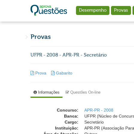
Ir para o conteúdo principal
Desempenho
Provas
Provas
UFPR - 2008 - APR-PR - Secretário
Prova
Gabarito
Informações
Questões On-line
Concurso:
APR-PR - 2008
Banca:
UFPR (Núcleo de Concurso
Cargo:
Secretário
Instituição:
APR-PR (Associação Para