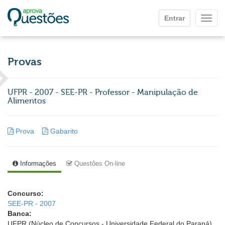
Ir para o conteúdo principal
Entrar
Mostr
Provas
UFPR - 2007 - SEE-PR - Professor - Manipulação de
Alimentos
Prova
Gabarito
Informações
Questões On-line
Concurso:
SEE-PR - 2007
Banca:
UFPR (Núcleo de Concursos - Universidade Federal do Paraná)