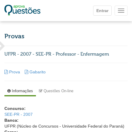
Ir para o conteúdo principal
Entrar
Mostr
Provas
UFPR - 2007 - SEE-PR - Professor - Enfermagem
Prova
Gabarito
Informações
Questões On-line
Concurso:
SEE-PR - 2007
Banca:
UFPR (Núcleo de Concursos - Universidade Federal do Paraná)