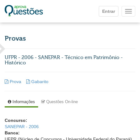
Ir para o conteúdo principal
Entrar
Mostr
Provas
UFPR - 2006 - SANEPAR - Técnico em Patrimônio -
Histórico
Prova
Gabarito
Informações
Questões On-line
Concurso:
SANEPAR - 2006
Banca:
UFPR (Núcleo de Concursos - Universidade Federal do Paraná)