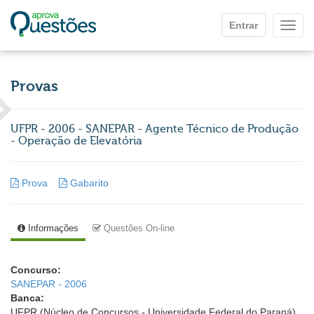
Ir para o conteúdo principal
Entrar
Mostr
Provas
UFPR - 2006 - SANEPAR - Agente Técnico de Produção
- Operação de Elevatória
Prova
Gabarito
Informações
Questões On-line
Concurso:
SANEPAR - 2006
Banca:
UFPR (Núcleo de Concursos - Universidade Federal do Paraná)