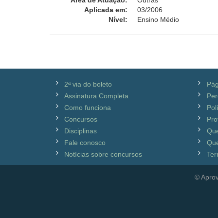
Área de Atuação:
Outras
Aplicada em:
03/2006
Nível:
Ensino Médio
2ª via do boleto
Pág
Assinatura Completa
Per
Como funciona
Pol
Concursos
Pro
Disciplinas
Qu
Fale conosco
Que
Notícias sobre concursos
Ter
© Aprov