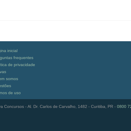
ina inicial
guntas frequentes
ítica de privacidade
vas
em somos
stões
mos de uso
a Concursos - Al. Dr. Carlos de Carvalho, 1482 - Curitiba, PR -
0800 7