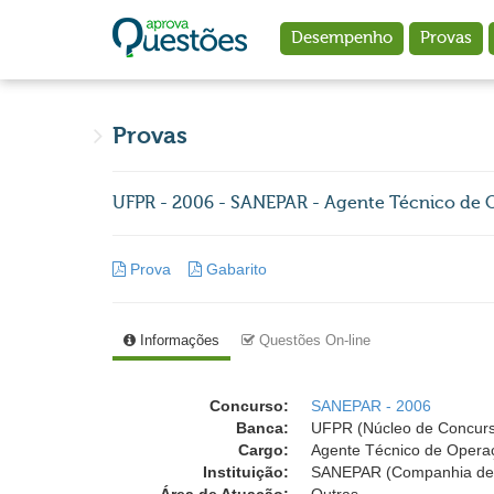
Ir para o conteúdo principal
Desempenho
Provas
Provas
UFPR - 2006 - SANEPAR - Agente Técnico de 
Prova
Gabarito
Informações
Questões On-line
Concurso:
SANEPAR - 2006
Banca:
UFPR (Núcleo de Concurso
Cargo:
Agente Técnico de Opera
Instituição:
SANEPAR (Companhia de