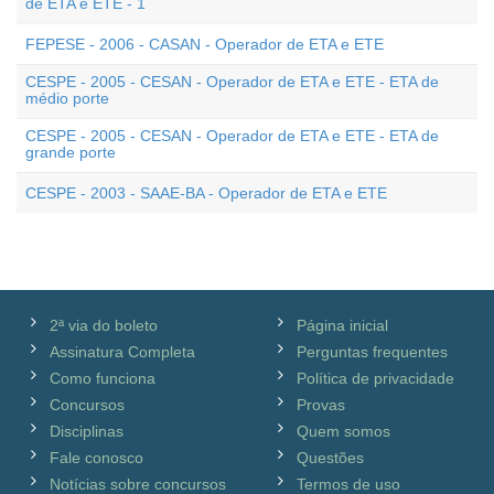
de ETA e ETE - 1
FEPESE - 2006 - CASAN - Operador de ETA e ETE
CESPE - 2005 - CESAN - Operador de ETA e ETE - ETA de
médio porte
CESPE - 2005 - CESAN - Operador de ETA e ETE - ETA de
grande porte
CESPE - 2003 - SAAE-BA - Operador de ETA e ETE
2ª via do boleto
Página inicial
Assinatura Completa
Perguntas frequentes
Como funciona
Política de privacidade
Concursos
Provas
Disciplinas
Quem somos
Fale conosco
Questões
Notícias sobre concursos
Termos de uso