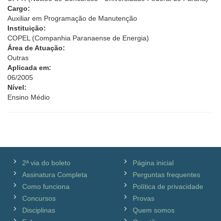
Cargo:
Auxiliar em Programação de Manutenção
Instituição:
COPEL (Companhia Paranaense de Energia)
Área de Atuação:
Outras
Aplicada em:
06/2005
Nível:
Ensino Médio
2ª via do boleto
Página inicial
Assinatura Completa
Perguntas frequentes
Como funciona
Política de privacidade
Concursos
Provas
Disciplinas
Quem somos