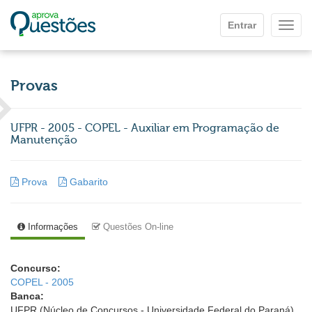
Ir para o conteúdo principal
Entrar
Mostr
Provas
UFPR - 2005 - COPEL - Auxiliar em Programação de
Manutenção
Prova
Gabarito
Informações
Questões On-line
Concurso:
COPEL - 2005
Banca:
UFPR (Núcleo de Concursos - Universidade Federal do Paraná)