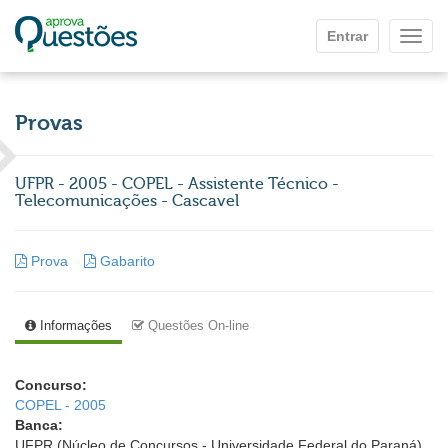
Ir para o conteúdo principal
Entrar
Mostr
Provas
UFPR - 2005 - COPEL - Assistente Técnico -
Telecomunicações - Cascavel
Prova
Gabarito
Informações
Questões On-line
Concurso:
COPEL - 2005
Banca:
UFPR (Núcleo de Concursos - Universidade Federal do Paraná)