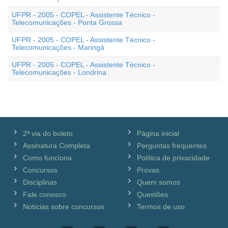
UFPR - 2005 - COPEL - Assistente Técnico -
Telecomunicações - Ponta Grossa
UFPR - 2005 - COPEL - Assistente Técnico -
Telecomunicações - Maringá
UFPR - 2005 - COPEL - Assistente Técnico -
Telecomunicações - Londrina
2ª via do boleto
Página inicial
Assinatura Completa
Perguntas frequentes
Como funciona
Política de privacidade
Concursos
Provas
Disciplinas
Quem somos
Fale conosco
Questões
Notícias sobre concursos
Termos de uso