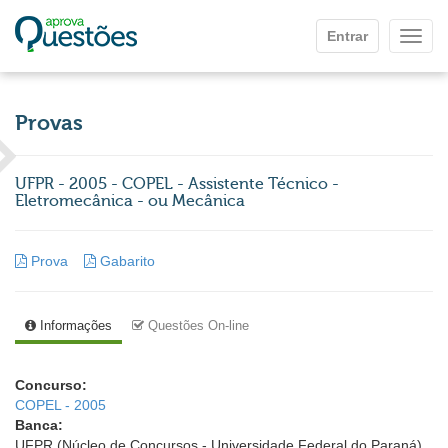
Ir para o conteúdo principal
Entrar
Mostr
Provas
UFPR - 2005 - COPEL - Assistente Técnico -
Eletromecânica - ou Mecânica
Prova
Gabarito
Informações
Questões On-line
Concurso:
COPEL - 2005
Banca:
UFPR (Núcleo de Concursos - Universidade Federal do Paraná)