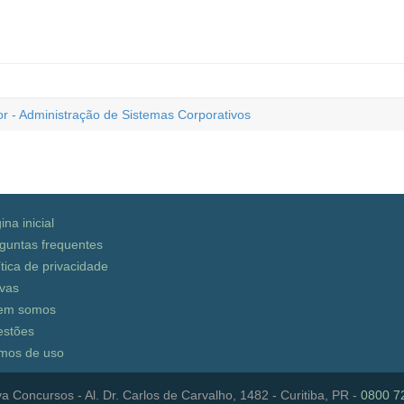
r - Administração de Sistemas Corporativos
ina inicial
guntas frequentes
ítica de privacidade
vas
em somos
stões
mos de uso
a Concursos - Al. Dr. Carlos de Carvalho, 1482 - Curitiba, PR -
0800 7