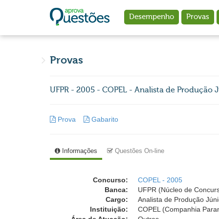
Ir para o conteúdo principal
Desempenho
Provas
Provas
UFPR - 2005 - COPEL - Analista de Produção J
Prova
Gabarito
Informações
Questões On-line
Concurso:
COPEL - 2005
Banca:
UFPR (Núcleo de Concurso
Cargo:
Analista de Produção Júni
Instituição:
COPEL (Companhia Paran