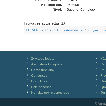
Área de Atuação:
Outras
Aplicada em:
06/2005
Nível:
Superior Completo
Provas relacionadas (1)
PUC-PR - 2009 - COPEL - Analista de Produção Júnio
2ª via do boleto
Pág
Assinatura Completa
Per
Como funciona
Pol
Concursos
Pro
Disciplinas
Qu
Fale conosco
Que
Notícias sobre concursos
Ter
© Aprov