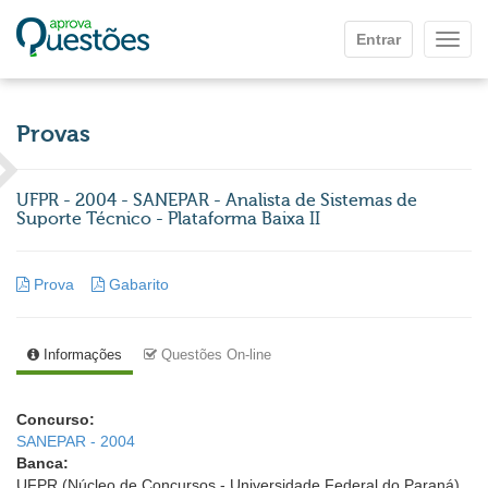
Ir para o conteúdo principal
Entrar
Mostr
Provas
UFPR - 2004 - SANEPAR - Analista de Sistemas de
Suporte Técnico - Plataforma Baixa II
Prova
Gabarito
Informações
Questões On-line
Concurso:
SANEPAR - 2004
Banca:
UFPR (Núcleo de Concursos - Universidade Federal do Paraná)