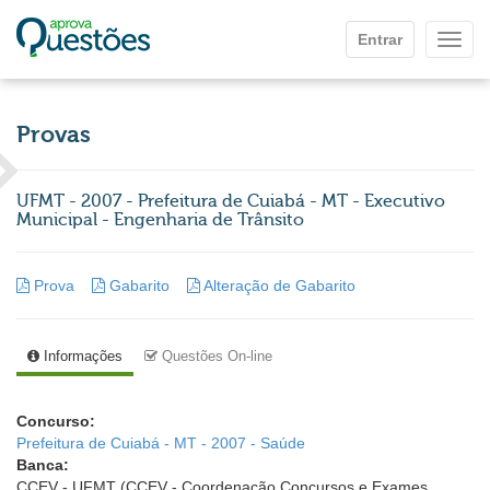
Ir para o conteúdo principal
Entrar
Mostr
Provas
UFMT - 2007 - Prefeitura de Cuiabá - MT - Executivo
Municipal - Engenharia de Trânsito
Prova
Gabarito
Alteração de Gabarito
Informações
Questões On-line
Concurso:
Prefeitura de Cuiabá - MT - 2007 - Saúde
Banca:
CCEV - UFMT (CCEV - Coordenação Concursos e Exames