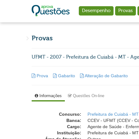
Ir para o conteúdo principal
Desempenho
Provas
Provas
UFMT - 2007 - Prefeitura de Cuiabá - MT - A
Prova
Gabarito
Alteração de Gabarito
Informações
Questões On-line
Concurso:
Prefeitura de Cuiabá - MT
Banca:
CCEV - UFMT (CCEV - Coo
Cargo:
Agente de Saúde - Enfe
Instituição:
Prefeitura de Cuiabá - MT