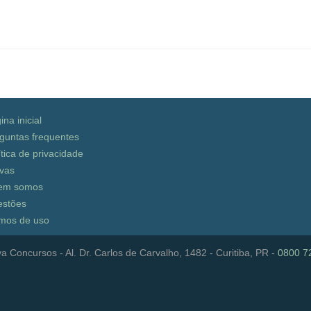
ina inicial
guntas frequentes
ítica de privacidade
vas
em somos
stões
mos de uso
a Concursos - Al. Dr. Carlos de Carvalho, 1482 - Curitiba, PR -
0800 7