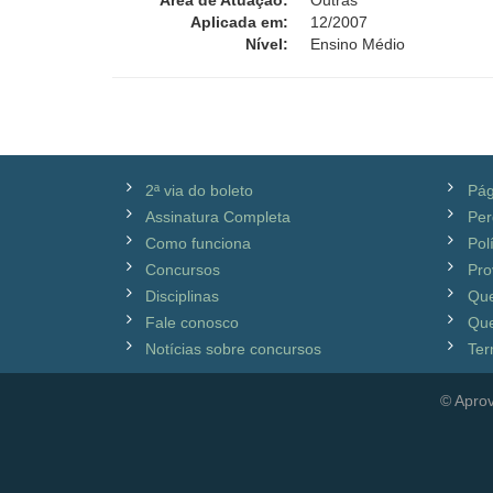
Área de Atuação:
Outras
Aplicada em:
12/2007
Nível:
Ensino Médio
2ª via do boleto
Pág
Assinatura Completa
Per
Como funciona
Pol
Concursos
Pro
Disciplinas
Qu
Fale conosco
Que
Notícias sobre concursos
Ter
© Aprov