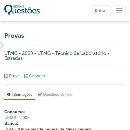
Ir para o conteúdo principal
Entrar
Mostr
Provas
UFMG - 2009 - UFMG - Técnico de Laboratório -
Estradas
Prova
Gabarito
Informações
Questões On-line
Concurso:
UFMG - 2009
Banca:
UFMG (Universidade Federal de Minas Gerais)