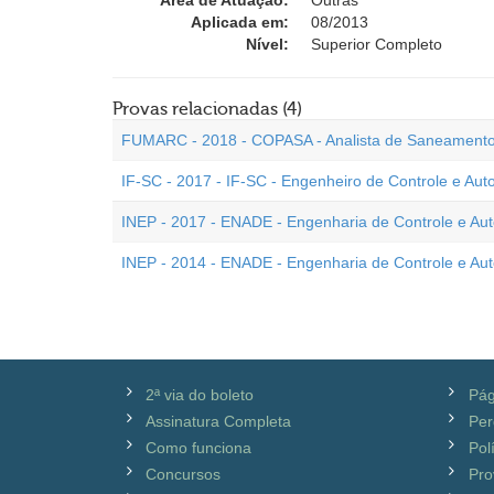
Área de Atuação:
Outras
Aplicada em:
08/2013
Nível:
Superior Completo
Provas relacionadas (4)
FUMARC - 2018 - COPASA - Analista de Saneamento
IF-SC - 2017 - IF-SC - Engenheiro de Controle e Au
INEP - 2017 - ENADE - Engenharia de Controle e A
INEP - 2014 - ENADE - Engenharia de Controle e A
2ª via do boleto
Pág
Assinatura Completa
Per
Como funciona
Pol
Concursos
Pro