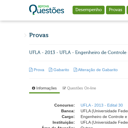
Ir para o conteúdo principal
Desempenho
Provas
Provas
UFLA - 2013 - UFLA - Engenheiro de Control
Prova
Gabarito
Alteração de Gabarito
Informações
Questões On-line
Concurso:
UFLA - 2013 - Edital 30
Banca:
UFLA (Universidade Feder
Cargo:
Engenheiro de Controle 
Instituição:
UFLA (Universidade Feder