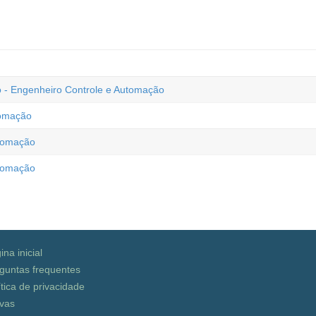
 - Engenheiro Controle e Automação
tomação
utomação
utomação
ina inicial
guntas frequentes
ítica de privacidade
vas