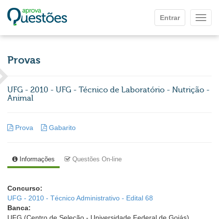
Ir para o conteúdo principal
Entrar
Mostr
Provas
UFG - 2010 - UFG - Técnico de Laboratório - Nutrição -
Animal
Prova
Gabarito
Informações
Questões On-line
Concurso:
UFG - 2010 - Técnico Administrativo - Edital 68
Banca:
UFG (Centro de Seleção - Universidade Federal de Goiás)