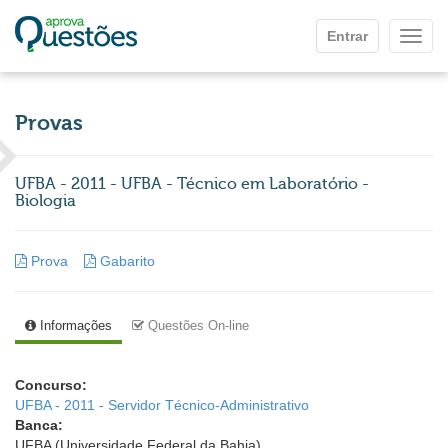
Ir para o conteúdo principal
Entrar
Mostr
Provas
UFBA - 2011 - UFBA - Técnico em Laboratório -
Biologia
Prova
Gabarito
Informações
Questões On-line
Concurso:
UFBA - 2011 - Servidor Técnico-Administrativo
Banca:
UFBA (Universidade Federal da Bahia)