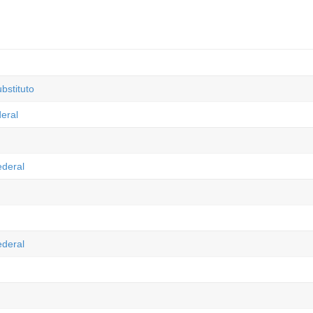
bstituto
eral
ederal
ederal