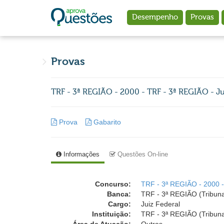
Ir para o conteúdo principal
Desempenho
Provas
Provas
TRF - 3ª REGIÃO - 2000 - TRF - 3ª REGIÃO - Ju
Prova
Gabarito
Informações
Questões On-line
Concurso:
TRF - 3ª REGIÃO - 2000 -
Banca:
TRF - 3ª REGIÃO (Tribuna
Cargo:
Juiz Federal
Instituição:
TRF - 3ª REGIÃO (Tribuna