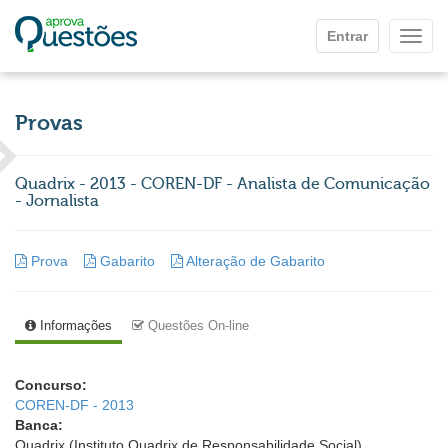
Ir para o conteúdo principal
Entrar
Mostr
Provas
Quadrix - 2013 - COREN-DF - Analista de Comunicação
- Jornalista
Prova
Gabarito
Alteração de Gabarito
Informações
Questões On-line
Concurso:
COREN-DF - 2013
Banca:
Quadrix (Instituto Quadrix de Responsabilidade Social)