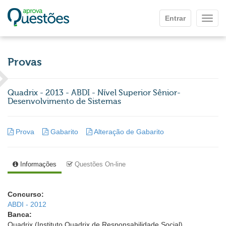
Ir para o conteúdo principal
Entrar
Mostr
Provas
Quadrix - 2013 - ABDI - Nível Superior Sênior-
Desenvolvimento de Sistemas
Prova
Gabarito
Alteração de Gabarito
Informações
Questões On-line
Concurso:
ABDI - 2012
Banca:
Quadrix (Instituto Quadrix de Responsabilidade Social)