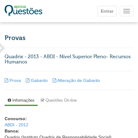
Ir para o conteúdo principal
Entrar
Mostr
Provas
Quadrix - 2013 - ABDI - Nível Superior Pleno- Recursos
Humanos
Prova
Gabarito
Alteração de Gabarito
Informações
Questões On-line
Concurso:
ABDI - 2012
Banca:
Quadrix (Instituto Quadrix de Responsabilidade Social)