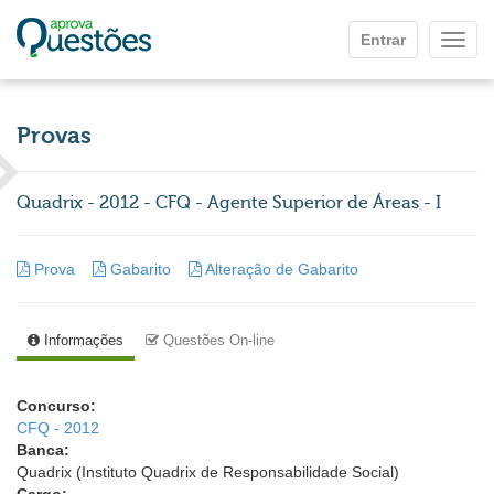
Ir para o conteúdo principal
Entrar
Mostr
Provas
Quadrix - 2012 - CFQ - Agente Superior de Áreas - I
Prova
Gabarito
Alteração de Gabarito
Informações
Questões On-line
Concurso:
CFQ - 2012
Banca:
Quadrix (Instituto Quadrix de Responsabilidade Social)