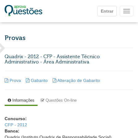
Ir para o conteúdo principal
Entrar
Mostr
Provas
Quadrix - 2012 - CFP - Assistente Técnico
Administrativo - Área Administrativa
Prova
Gabarito
Alteração de Gabarito
Informações
Questões On-line
Concurso:
CFP - 2012
Banca:
Quadrix (Instituto Quadrix de Responsabilidade Social)