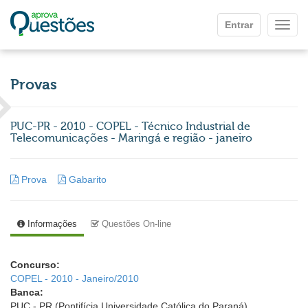
Ir para o conteúdo principal
Entrar
Mostr
Provas
PUC-PR - 2010 - COPEL - Técnico Industrial de
Telecomunicações - Maringá e região - janeiro
Prova
Gabarito
Informações
Questões On-line
Concurso:
COPEL - 2010 - Janeiro/2010
Banca:
PUC - PR (Pontifícia Universidade Católica do Paraná)