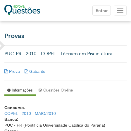
Ir para o conteúdo principal
Entrar
Mostr
Provas
PUC-PR - 2010 - COPEL - Técnico em Piscicultura
Prova
Gabarito
Informações
Questões On-line
Concurso:
COPEL - 2010 - MAIO/2010
Banca:
PUC - PR (Pontifícia Universidade Católica do Paraná)