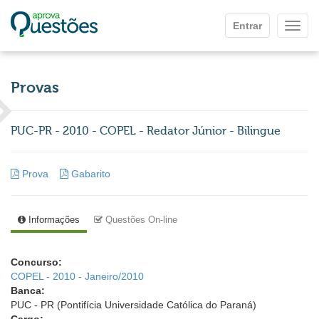
Ir para o conteúdo principal
Entrar
Mostr
Provas
PUC-PR - 2010 - COPEL - Redator Júnior - Bilingue
Prova
Gabarito
Informações
Questões On-line
Concurso:
COPEL - 2010 - Janeiro/2010
Banca:
PUC - PR (Pontifícia Universidade Católica do Paraná)