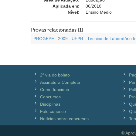
Área de Atuação:
Educação
Aplicada em:
06/2010
Nível:
Ensino Médio
Provas relacionadas (1)
PROGEPE - 2009 - UFPR - Técnico de Laboratório In
2ª via do boleto
Pág
Assinatura Completa
Per
Como funciona
Pol
Concursos
Pro
Disciplinas
Qu
Fale conosco
Que
Notícias sobre concursos
Ter
© Aprov