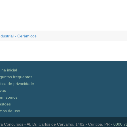
dustrial - Cerâmicos
ina inicial
guntas frequentes
ítica de privacidade
vas
em somos
stões
mos de uso
a Concursos - Al. Dr. Carlos de Carvalho, 1482 - Curitiba, PR -
0800 7