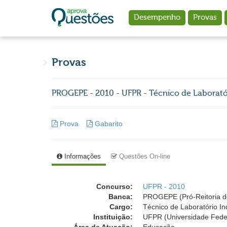
Ir para o conteúdo principal
Desempenho
Provas
Provas
PROGEPE - 2010 - UFPR - Técnico de Laboratór
Prova
Gabarito
Informações
Questões On-line
Concurso:
UFPR - 2010
Banca:
PROGEPE (Pró-Reitoria d
Cargo:
Técnico de Laboratório In
Instituição:
UFPR (Universidade Fede