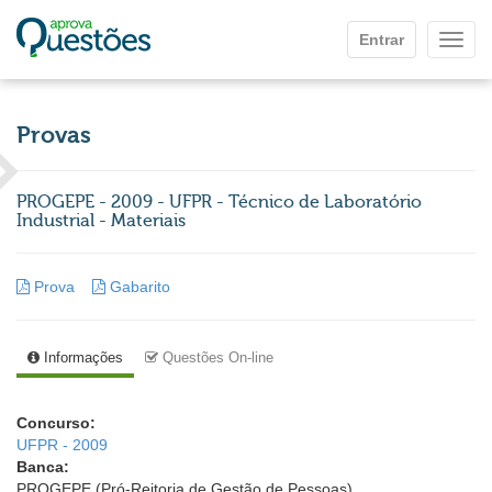
Ir para o conteúdo principal
Entrar
Mostr
Provas
PROGEPE - 2009 - UFPR - Técnico de Laboratório
Industrial - Materiais
Prova
Gabarito
Informações
Questões On-line
Concurso:
UFPR - 2009
Banca:
PROGEPE (Pró-Reitoria de Gestão de Pessoas)