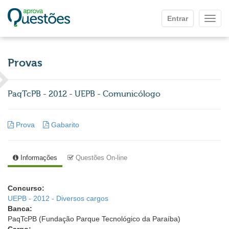
Ir para o conteúdo principal
Entrar
Mostr
Provas
PaqTcPB - 2012 - UEPB - Comunicólogo
Prova
Gabarito
Informações
Questões On-line
Concurso:
UEPB - 2012 - Diversos cargos
Banca:
PaqTcPB (Fundação Parque Tecnológico da Paraíba)