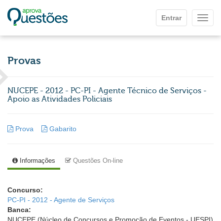
Ir para o conteúdo principal
Entrar
Mostr
Provas
NUCEPE - 2012 - PC-PI - Agente Técnico de Serviços -
Apoio as Atividades Policiais
Prova
Gabarito
Informações
Questões On-line
Concurso:
PC-PI - 2012 - Agente de Serviços
Banca:
NUCEPE (Núcleo de Concursos e Promoção de Eventos - UESPI)