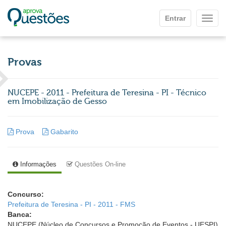
Ir para o conteúdo principal
Entrar
Mostr
Provas
NUCEPE - 2011 - Prefeitura de Teresina - PI - Técnico
em Imobilização de Gesso
Prova
Gabarito
Informações
Questões On-line
Concurso:
Prefeitura de Teresina - PI - 2011 - FMS
Banca:
NUCEPE (Núcleo de Concursos e Promoção de Eventos - UESPI)