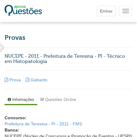
Ir para o conteúdo principal
Entrar
Mostr
Provas
NUCEPE - 2011 - Prefeitura de Teresina - PI - Técnico
em Histopatologia
Prova
Gabarito
Informações
Questões On-line
Concurso:
Prefeitura de Teresina - PI - 2011 - FMS
Banca:
NUCEPE (Núcleo de Concursos e Promoção de Eventos - UESPI)