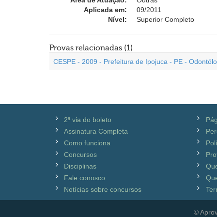
Área de Atuação:
Outras
Aplicada em:
09/2011
Nível:
Superior Completo
Provas relacionadas (1)
CESPE - 2009 - Prefeitura de Ipojuca - PE - Odontólo
2ª via do boleto
Pág
Assinatura Completa
Per
Como funciona
Pol
Concursos
Pro
Disciplinas
Qu
Fale conosco
Que
Notícias sobre concursos
Ter
© Aprov