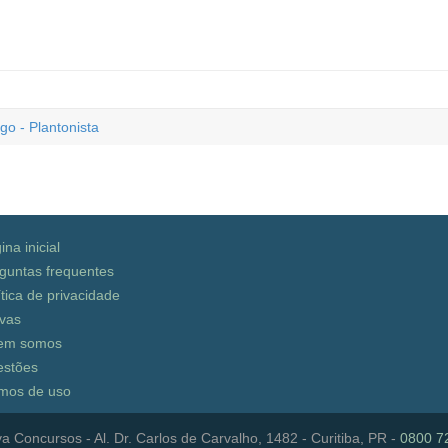
go - Plantonista
ina inicial
guntas frequentes
ítica de privacidade
vas
em somos
stões
mos de uso
a Concursos - Al. Dr. Carlos de Carvalho, 1482 - Curitiba, PR -
0800 7