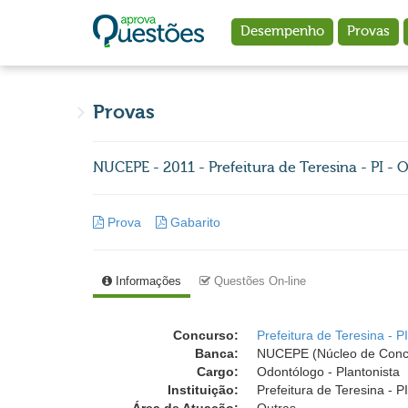
Ir para o conteúdo principal
Desempenho
Provas
Provas
NUCEPE - 2011 - Prefeitura de Teresina - PI - 
Prova
Gabarito
Informações
Questões On-line
Concurso:
Prefeitura de Teresina - P
Banca:
NUCEPE (Núcleo de Concu
Cargo:
Odontólogo - Plantonista
Instituição:
Prefeitura de Teresina - P