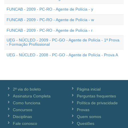
FUNCAB - 2009 - PC-RO - Agente de Polícia - y
FUNCAB - 2009 - PC-RO - Agente de Polícia - w
FUNCAB - 2009 - PC-RO - Agente de Polícia - r
UEG - NÚCLEO - 2009 - PC-GO - Agente de Polícia - 1ª Prova
- Formação Profissional
UEG - NÚCLEO - 2008 - PC-GO - Agente de Polícia - Prova A
2ª via do boleto
Página inicial
Assinatura Completa
Perguntas frequentes
Como funciona
Política de privacidade
Concursos
Provas
Disciplinas
Quem somos
Fale conosco
Questões